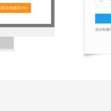
页面自动跳转(
56
)
还没有通